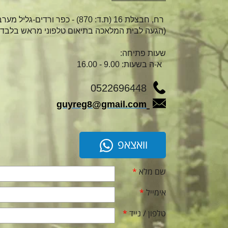
רח, חבצלת 16 (ת.ד: 870) - כפר ורדים-גליל מערבי
(הגעה לבית המלאכה בתיאום טלפוני מראש בלבד)
שעות פתיחה:
א-ה בשעות: 9.00 - 16.00
0522696448
guyreg8@gmail.com
וואצאפ
שם מלא
*
אימייל
*
טלפון / נייד
*