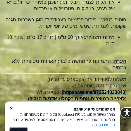
אידיאלית לצמחי תבלין ונוי:
תוכנן במיוחד לגידול בריא
של נענע, בזיליקום, פטרוזיליה או פרחים.
הוסיפו "טאץ": כיתוב פרימיום בעבודת יד,מוגן בשכבות הגנה
שקופות לעמידות שמש ומים של יופי יוקרתי.
מידות חיצוניות:
אורך 60 ס"מ | רוחב 17 ס"מ | גובה 10
ס"מ.
הערה
:
התמונות להמחשה בלבד; האדנית מסופקת ללא
צמחים.
משלוח לסניף הדואר (אקספרס עד הבית)
שלחו לנו הודעה בווטסאפ​​​​​​​
ב-
WhatsApp
:
[
https://wa.me/972524833843
]​​​​​​​
(
לצפייה במוצרים נוספים ב
קטלוג אדניות הגליל).
×
אנו שומרים על פרטיותכם
באתר נעשה שימוש בעוגיות (Cookies) וכלים דומים לשיפור חוויית
כל הזכויות שמורות © 2026 אדניות הגליל. אין להעתיק, לשכפל
הגלישה, התאמת תוכן אישי וביצוע ניתוחים סטטיסטיים. לפרטים עיינו ב-
או להשתמש בתמונות ובתוכן ללא אישור בכתב.
מדיניות הפרטיות
.